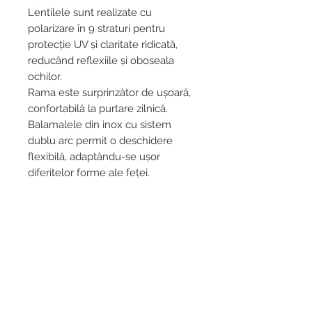
Lentilele sunt realizate cu
polarizare în 9 straturi pentru
protecție UV și claritate ridicată,
reducând reflexiile și oboseala
ochilor.
Rama este surprinzător de ușoară,
confortabilă la purtare zilnică.
Balamalele din inox cu sistem
dublu arc permit o deschidere
flexibilă, adaptându-se ușor
diferitelor forme ale feței.
Cameleon nu sunt doar ochelari
de soare.
Sunt o declarație discretă că
preferi autenticitatea în locul
uniformității. Lemn în loc de
plastic. Personalitate în loc de
banal.