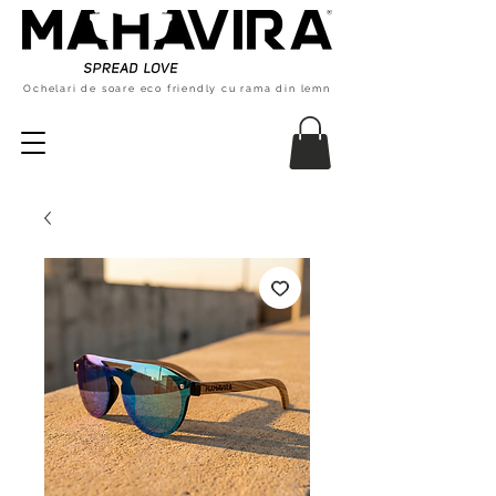
Ochelari de soare eco friendly cu rama din lemn