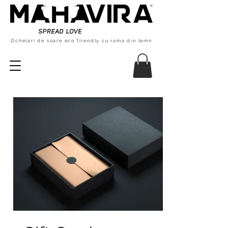
Ochelari de soare eco friendly cu rama din lemn